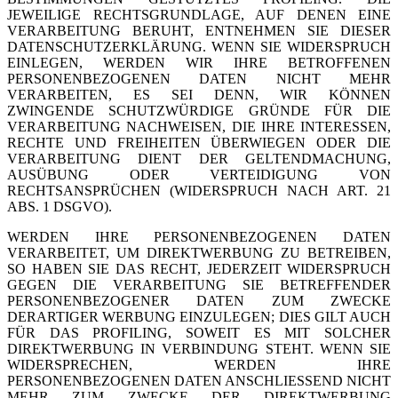
JEWEILIGE RECHTSGRUNDLAGE, AUF DENEN EINE
VERARBEITUNG BERUHT, ENTNEHMEN SIE DIESER
DATENSCHUTZERKLÄRUNG. WENN SIE WIDERSPRUCH
EINLEGEN, WERDEN WIR IHRE BETROFFENEN
PERSONENBEZOGENEN DATEN NICHT MEHR
VERARBEITEN, ES SEI DENN, WIR KÖNNEN
ZWINGENDE SCHUTZWÜRDIGE GRÜNDE FÜR DIE
VERARBEITUNG NACHWEISEN, DIE IHRE INTERESSEN,
RECHTE UND FREIHEITEN ÜBERWIEGEN ODER DIE
VERARBEITUNG DIENT DER GELTENDMACHUNG,
AUSÜBUNG ODER VERTEIDIGUNG VON
RECHTSANSPRÜCHEN (WIDERSPRUCH NACH ART. 21
ABS. 1 DSGVO).
WERDEN IHRE PERSONENBEZOGENEN DATEN
VERARBEITET, UM DIREKTWERBUNG ZU BETREIBEN,
SO HABEN SIE DAS RECHT, JEDERZEIT WIDERSPRUCH
GEGEN DIE VERARBEITUNG SIE BETREFFENDER
PERSONENBEZOGENER DATEN ZUM ZWECKE
DERARTIGER WERBUNG EINZULEGEN; DIES GILT AUCH
FÜR DAS PROFILING, SOWEIT ES MIT SOLCHER
DIREKTWERBUNG IN VERBINDUNG STEHT. WENN SIE
WIDERSPRECHEN, WERDEN IHRE
PERSONENBEZOGENEN DATEN ANSCHLIESSEND NICHT
MEHR ZUM ZWECKE DER DIREKTWERBUNG